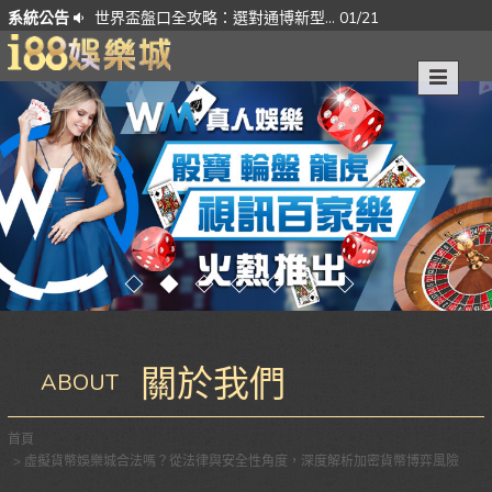
/21
系統公告
財神娛樂：賺大錢的祕密就在這裡... 07/30
娛樂城專
關於我們
ABOUT
首頁
虛擬貨幣娛樂城合法嗎？從法律與安全性角度，深度解析加密貨幣博弈風險