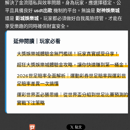
解決了金流隱私與效率問題。身為玩家，應選擇穩定、公
平且具備良好
usdt出款
機制的平台。無論是
財神娛樂城
還是
鉅城娛樂城
，玩家都必須做好自我風險控管，才能在
享受樂趣的同時確保財富安全。
延伸閱讀｜玩家必看
大獎娛樂城體驗金無門檻送！玩家真實感受分享！
超狂大獎娛樂城體驗金攻略，讓你快速賺到第一桶金！
2026世足賠率全面解析｜運動彩券世足賠率與運彩世
足賠率差異一次搞懂
運彩世界盃必勝思維｜從世界盃分組到世足比賽預測的
實戰下注策略