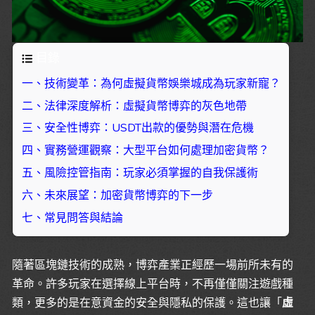
目錄
一、技術變革：為何虛擬貨幣娛樂城成為玩家新寵？
二、法律深度解析：虛擬貨幣博弈的灰色地帶
三、安全性博弈：USDT出款的優勢與潛在危機
四、實務營運觀察：大型平台如何處理加密貨幣？
五、風險控管指南：玩家必須掌握的自我保護術
六、未來展望：加密貨幣博弈的下一步
七、常見問答與結論
隨著區塊鏈技術的成熟，博弈產業正經歷一場前所未有的
革命。許多玩家在選擇線上平台時，不再僅僅關注遊戲種
類，更多的是在意資金的安全與隱私的保護。這也讓「
虛