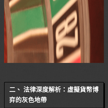
二、 法律深度解析：虛擬貨幣博
弈的灰色地帶