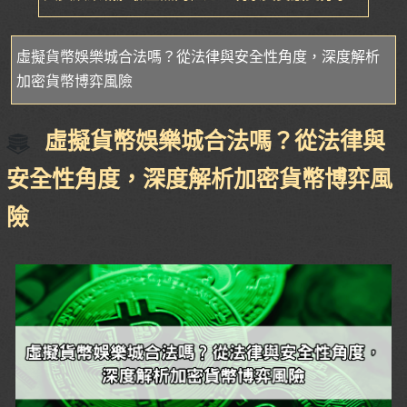
虛擬貨幣娛樂城合法嗎？從法律與安全性角度，深度解析
加密貨幣博弈風險
虛擬貨幣娛樂城合法嗎？從法律與
安全性角度，深度解析加密貨幣博弈風
險