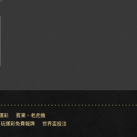
運彩
賓果、老虎機
玩運彩免費報牌
世界盃投注