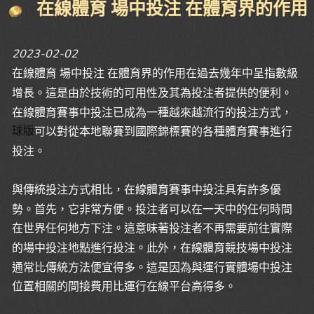
在線體育 場中投注 在體育界的作用
2023-02-02
在線體育 場中投注 在體育界的作用在過去幾年中呈指數級
增長。這是由於技術的可用性及其為投注者提供的便利。
在線體育賽事中投注已成為一種越來越流行的投注方式，
球版
可以對從本地聯賽到國際錦標賽的各種體育賽事進行
投注。
與傳統投注方式相比，在線體育賽事中投注具有許多優
勢。首先，它非常方便。投注者可以在一天中的任何時間
在世界任何地方下注。這意味著投注者不再需要前往實際
的場中投注地點進行投注。此外，在線體育競技場中投注
通常比傳統方法便宜得多。這是因為與運行實體場中投注
位置相關的間接費用比運行在線平台高得多。