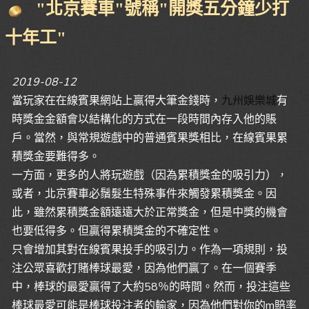
"北京賽車"號稱"開獎五分鐘少打
十年工"
2019-08-12
當玩家在在線賓果網站上贏得大筆金錢時，
九州娛樂城
有
時獎金金額會以結構化的方式在一段時間內存入他的賬
戶。當然，與常規遊戲中的普通賓果獎相比，在線賓果累
積獎金要難得多。
一方面，更多的人將玩遊戲（因為累積獎金的吸引力），
或者，北京賽車必鬚髮生特殊事件來觸發累積獎金。因
此，雖然累積獎金額遠遠大於正常獎金，但是中獎的機會
也要低得多。但贏得累積獎金的不確定性。
只會增加其對在線賓果投手的吸引力。作為一項規則，投
注公眾喜歡打賭棒球最愛，因為他們贏了。在一個賽季
中，棒球的最愛贏得了大約58％的時間。然而，投注這些
棒球最愛可能是棒球投注者的輸家，因為他們對你的m賠率