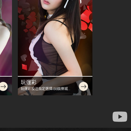
玩運彩
玩運彩投注指定選擇i88娛樂城，
熱愛玩運彩投注的彩迷們的唯一
指定，串關10關投注額度夠大,裡
頭更有籃球、棒球、足球、美式
足球、彩票、指數、高爾夫球、
冰球、網球、拳擊、賽馬賽狗、
奧運比賽、電競、世足賽、經典
賽、NBA、MLB、CBL、SBL應