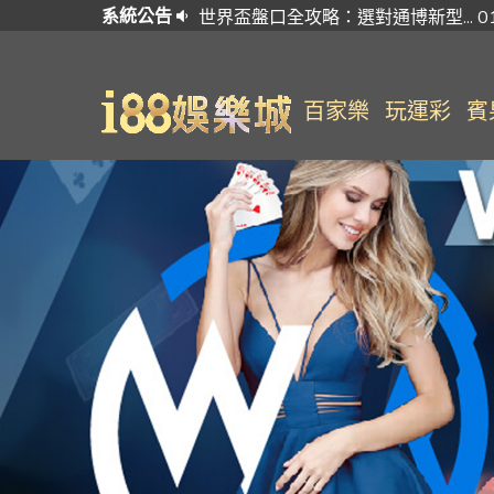
系統公告
世界盃盤口全攻略：選對通博新型... 01
百家樂
玩運彩
賓