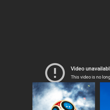
體育博彩帶動某些人是正常的。畢竟，當玩
比擬的。也許玩家在遊戲中獲得了專業的
事件。他的血壓將上升，他的心臟將開始
體育博彩不會像毒品一樣對身體造成傷害
人振奮的感覺就更大了。如果您沒有碰巧
之，體育博彩本身提供了其他嗜好中所沒
其他遊戲
5
6
7