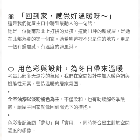
🎀 「回到家，感覺好溫暖呀～」
這是我們從屋主口中聽到最動人的一句話。
她是一位從南部北上打拼的女孩，這間11坪的新成屋，是她
在北部落腳的第一個家。她希望這裡不只是住的地方，更是
一個有歸屬感、有溫度的避風港。
🍊 用色彩與設計，為冬日帶來溫暖
考量北部冬天濕冷的氣候，我們在空間設計中加入暖色調與
機能性元素，營造溫暖的居家氛圍。
全室油漆以淡粉橘色為主
，不僅柔和，也有助緩解冬季陰
鬱，讓屋主回家就像回到陽光下的擁抱。
色彩搭配兼顧「夢幻」與「實用」，同時符合屋主對於空間
溫度的想像。