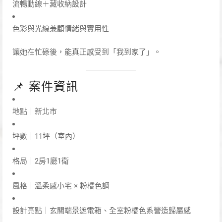
流暢動線＋藏收納設計
色彩與光線兼顧情緒與實用性
讓她在忙碌後，能真正感受到「我到家了」。
📌 案件資訊
地點｜新北市
坪數｜11坪（室內）
格局｜2房1廳1衛
風格｜溫柔感小宅 × 粉橘色調
設計亮點｜玄關端景遮電箱、全室粉橘色系營造歸屬感