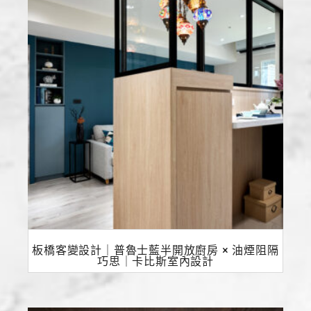
板橋客變設計｜普魯士藍半開放廚房 × 油煙阻隔
巧思｜卡比斯室內設計