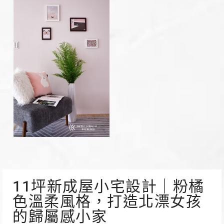
11坪新成屋小宅設計｜粉橘
色溫柔風格，打造北漂女孩
的歸屬感小家