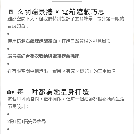
🚪 玄關端景牆 × 電箱遮蔽巧思
雖然空間不大，但我們特別設計了玄關端景，提升第一眼的
質感印象：
使用
仿洞石紋理造型牆面
，打造自然質樸的視覺層次
端景牆結合
掛衣收納與電箱遮蔽機能
在有限空間中創造出「實用 × 美感 × 機能」的三重價值
🏡 每一吋都為她量身打造
這個11坪的空間，雖不寬敞，但每一個細節都根據她的生活
節奏設計：
2房1廳1衛完整格局