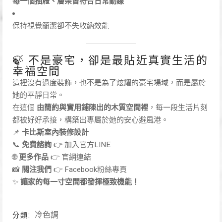
每一個抽屜、層架皆符合日常動線
保持視覺簡潔卻不失收納效能
🍃 不是豪宅，卻是最貼近真實生活的
幸福空間
這裡沒有過度裝飾，也不是為了炫耀的豪宅場域，而是屬於
她的平靜日常。
在這個
由簡約與實用鋪陳出的木質空間裡
，每一段生活片刻
都被好好承接，構築出專屬於她的安心避風港。
📌
卡比斯室內裝修設計
📞
免費諮詢
👉 加入官方LINE
🌐
更多作品
👉 官網連結
📸
關注我們
👉 Facebook粉絲專頁
✨
讓家的每一寸空間都發揮極致機能！
冷色調
分類: