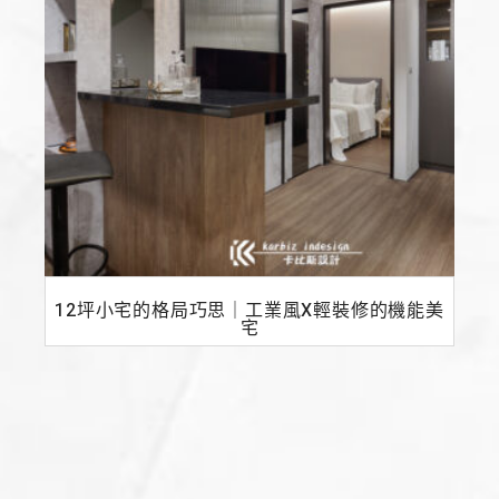
12坪小宅的格局巧思｜工業風X輕裝修的機能美
宅