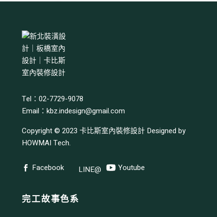
Tel：02-7729-9078
Email：
kbz.indesign@gmail.com
Copyright © 2023
卡比斯室內裝修設計
Designed by
HOWMAI Tech
.
Facebook
Youtube
LINE@
完工故事色系