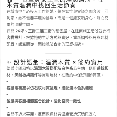
木質溫潤中找回生活節奏
在城市中全心投入工作的她，總在繁忙與會議之間奔波。回
到家，她不需要華麗的排場，而是一個能安頓身心、靜心充
電的溫暖空間。
這間
26坪、三房二廳二衛
的預售屋，在建商施工階段就進行
客變設計
，根據她的生活方式與喜好，重新調整格局與建材
配置，讓空間從一開始就貼合她的理想樣貌。
✨ 設計語彙：溫潤木質 × 簡約實用
整體空間風格以
溫潤木質搭配灰白色系
為主軸，選用
系統板
材、美耐板與鐵件
等實用建材，在簡約中保留細節質感。
客廳電視牆以仿石紋材質呈現，搭配淺木色系櫃體
餐廳與客廳櫃體整合設計，強化空間一致性
空間不追求華麗，反而透過材質溫度營造沉穩與安心