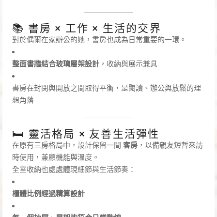
📚 書房 × 工作 × 生活的交界
對於偶爾在家辦公的她，書房也成為日常重要的一環。
整面書牆結合玻璃層架設計
，收納與展示兼具
書房在封閉與開放之間取得平衡，是閱讀、辦公與放鬆的理
想角落
🛏 靈活格局 × 友善生活彈性
在原有三房格局中，設計保留一間
客房
，以備親友短暫來訪
時使用，兼顧機能與溫度。
全室收納也處處體現細節與生活節奏：
櫃體比例經過精算設計