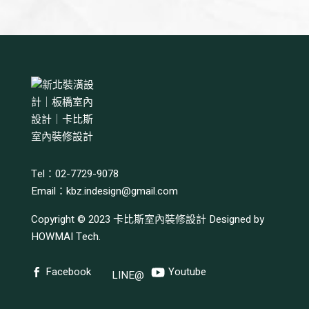
Tel：02-7729-9078
Email：
kbz.indesign@gmail.com
Copyright © 2023
卡比斯室內裝修設計
Designed by
HOWMAI Tech
.
Facebook
Youtube
LINE@