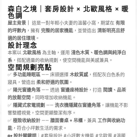
森白之境｜套房設計 × 北歐風格 × 暖
色調
屋主背景｜
這是一對年輕小夫妻的溫馨小窩，期望在
有限
的坪數內
，擁有
完整的居家機能
，並營造出
清新明亮且舒
適的居住環境
。
設計理念
本案以
北歐風格
為主軸，運用
淺色木質、暖色調與純淨白
系
，搭配適量的收納規劃，使空間機能與美感兼具。
空間規劃亮點
✅
多功能睡眠區
—— 床頭選擇
木紋質感
，搭配灰白色系的
寢具，營造出
柔和舒適的氛圍
。
✅
陽光窗邊角落
—— 透過
窗邊座椅設計
，打造
閱讀、品茶
的放鬆空間
，同時增加收納機能。
✅
隱藏式家電規劃
——
洗衣機隱藏在窗邊角落
，讓機能不影
響整體視覺，空間更顯整潔有序。
✅
極致收納設計
——
牆面書桌 + 吊櫃
，兼具
工作與收納功
能
，符合小坪數生活的需求。
🏡
設計關鍵詞
｜#套房設計 #小坪數大機能 #北歐風 #溫暖