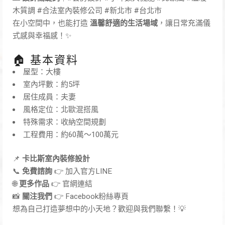
木質調 #合法室內裝修公司 #新北市 #台北市
在小空間中，也能打造
溫馨舒適的生活場域
，讓日常充滿儀
式感與幸福感！✨
🏠 基本資料
屋型：大樓
室內坪數：約5坪
居住成員：夫妻
風格定位：北歐混搭風
特殊需求：收納空間規劃
工程費用：約60萬～100萬元
📌
卡比斯室內裝修設計
📞
免費諮詢
👉
加入官方LINE
🌐
更多作品
👉
官網連結
📸
關注我們
👉
Facebook粉絲專頁
想為自己打造夢想中的小天地？歡迎與我們聯繫！💡