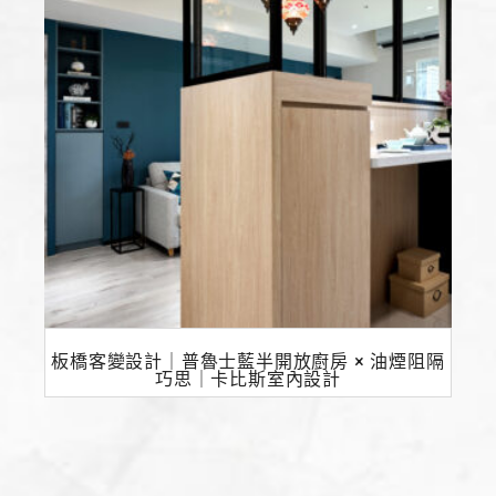
板橋客變設計｜普魯士藍半開放廚房 × 油煙阻隔
巧思｜卡比斯室內設計