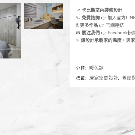
📌
卡比斯室內裝修設計
📞
免費諮詢
👉
加入官方LIN
🌐
更多作品
👉
官網連結
📸
關注我們
👉
Facebook
✨
讓設計承載家的溫度，與家
暖色調
分類:
居家空間設計
舊屋
標籤:
,