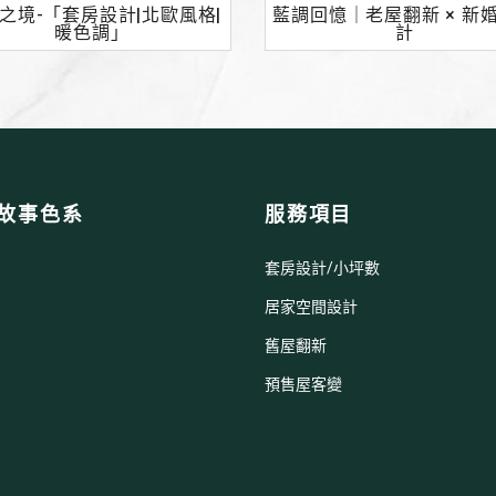
之境-「套房設計|北歐風格|
藍調回憶｜老屋翻新 × 新
暖色調」
計
故事色系
服務項目
套房設計/小坪數
居家空間設計
舊屋翻新
預售屋客變