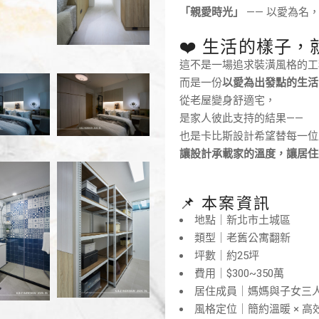
「親愛時光」
—— 以愛為名
❤️ 生活的樣子
這不是一場追求裝潢風格的工
而是一份
以愛為出發點的生活
從老屋變身舒適宅，
是家人彼此支持的結果——
也是卡比斯設計希望替每一位
讓設計承載家的溫度，讓居住
📌 本案資訊
地點｜新北市土城區
類型｜老舊公寓翻新
坪數｜約25坪
費用｜$300~350萬
居住成員｜媽媽與子女三
風格定位｜簡約溫暖 × 高效