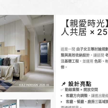
【親愛時光】
人共居 × 
這是一間
由子女主導討論規
整與高效收納設計
，讓這間
注基礎工程
，並運用
色彩、
修
。
📌 設計亮點
✅
動線重整 × 開放空間
客廳方向調整
，讓進出動
客廳、餐廳、廚房三區域
更通透明亮。