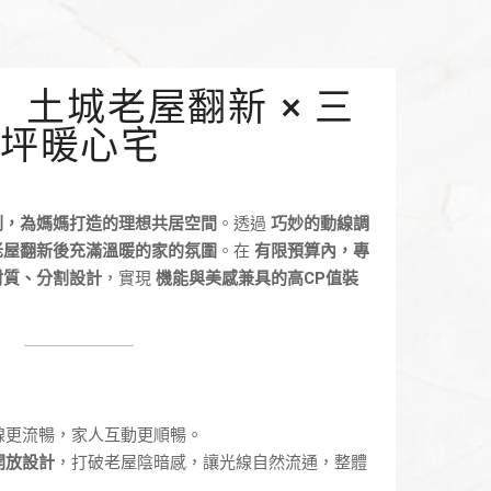
土城老屋翻新 × 三
25坪暖心宅
劃，為媽媽打造的理想共居空間
。透過
巧妙的動線調
老屋翻新後充滿溫暖的家的氛圍
。在
有限預算內，專
材質、分割設計
，實現
機能與美感兼具的高CP值裝
線更流暢，家人互動更順暢。
開放設計
，打破老屋陰暗感，讓光線自然流通，整體