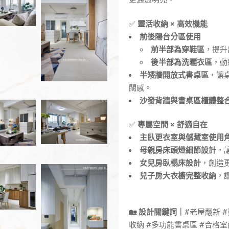
✅
靈活收納 × 高效機能
前後陽台分區使用
前半部為穿鞋區
，提升
後半部為洗曬衣區
，動
半矮牆開放式書桌區
，讓
闊感。
沙發背牆與書桌區櫃體整
✅
專屬空間 × 舒適自在
主臥更衣室與儲藏室使用
母親房床頭燈細節設計
，
女兒房臥榻床設計
，創造
兒子房大衣櫥完整收納
，
🏡 設計關鍵詞｜
#老屋翻新 
收納 #多功能書桌區 #合格室