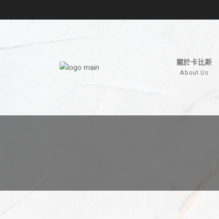
Skip
to
the
content
關於卡比斯
About Us