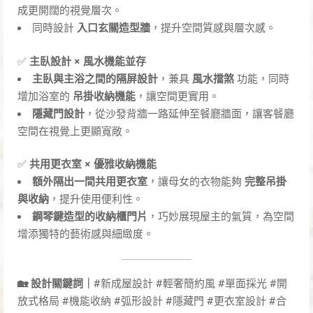
成更開闊的視覺層次。
同時設計
入口玄關造型牆
，提升空間質感與層次感。
✅
主臥設計 × 風水機能並存
主臥與主浴之間的隔屏設計
，兼具
風水擋煞
功能，同時
增加浴室的
吊掛收納機能
，讓空間更實用。
隱藏門設計
，從沙發背牆一路延伸至餐廳牆面，讓客餐廳
空間在視覺上更顯寬敞。
✅
共用更衣室 × 優雅收納機能
額外隔出一間共用更衣室
，讓母女的衣物能夠
完整吊掛
與收納
，提升使用便利性。
鋼琴鍵造型的收納櫃門片
，巧妙展現屋主的氣質，為空間
增添獨特的藝術感與細緻度。
🏡 設計關鍵詞｜
#新成屋設計 #輕奢簡約風 #單面採光 #開
放式格局 #機能收納 #弧形設計 #隱藏門 #更衣室設計 #合