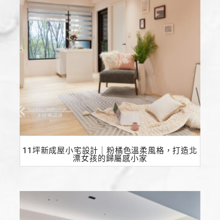
11坪新成屋小宅設計｜粉橘色溫柔風格，打造北
漂女孩的歸屬感小家