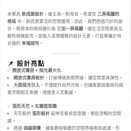
本案為
新成屋設計
，屋主為一對母女，希望在
三房兩廳的
格局
中，創造更靈活的空間運用。因此，我們透過巧妙的設
計，將原本的格局優化為
三加一房兩廳
，讓生活空間更具互
動性與機能性，並融入溫潤優雅的設計元素，打造專屬於母
女倆的
幸福居所
。
📌 設計亮點
✅
開放式書房 × 採光最大化
開放式書房設計
，打破傳統房間界線，讓空間更具彈性。
大面採光引入
，不僅提升自然光照，也讓客廳與書房的視
覺空間相互串連，增進家人互動感。
✅
弧形天花 × 玄關造型牆
天花板的
弧形設計
延伸至餐桌造型牆，營造流暢的空間
感。
透過
曲線語彙
，讓客廳與餐廳的空間界線柔和過渡，形