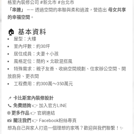
格室內裝修公司 #新北市 #台北市
「串連」
—— 透過空間的串聯與柔和過渡，營造出
母女共享
的幸福空間
。
🏠 基本資料
屋型：大樓
室內坪數：約30坪
居住成員：夫妻＋小孩
風格定位：簡約 × 北歐混搭風
特殊需求：親子友善、收納空間規劃、住家辦公空間、開
放廚房、更衣間
工程費用：約300萬～350萬元
📌
卡比斯室內裝修設計
📞
免費諮詢
👉
加入官方LINE
🌐
更多作品
👉
官網連結
📸
關注我們
👉
Facebook粉絲專頁
想為自己與家人打造一個理想的家嗎？歡迎與我們聯繫！✨